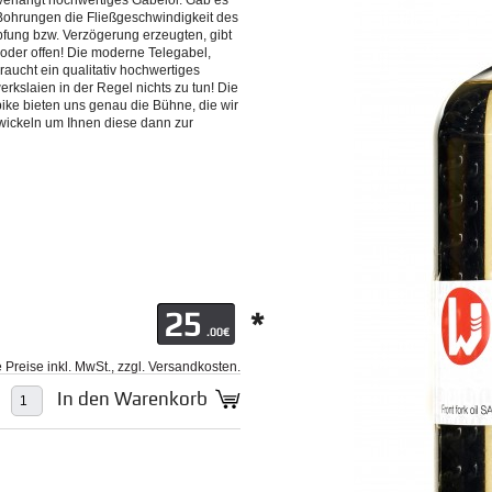
 verlangt hochwertiges Gabelöl. Gab es
Bohrungen die Fließgeschwindigkeit des
fung bzw. Verzögerung erzeugten, gibt
oder offen! Die moderne Telegabel,
raucht ein qualitativ hochwertiges
rkslaien in der Regel nichts zu tun! Die
ike bieten uns genau die Bühne, die wir
ickeln um Ihnen diese dann zur
25
*
.00€
le Preise inkl. MwSt., zzgl. Versandkosten.
In den Warenkorb