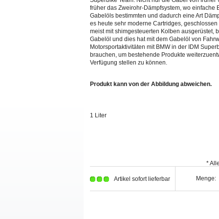
Superbike Team. Nicht nur die Gabel von früher
früher das Zweirohr-Dämpfsystem, wo einfache 
Gabelöls bestimmten und dadurch eine Art Dämp
es heute sehr moderne Cartridges, geschlossen 
meist mit shimgesteuerten Kolben ausgerüstet, b
Gabelöl und dies hat mit dem Gabelöl von Fahrwe
Motorsportaktivitäten mit BMW in der IDM Superb
brauchen, um bestehende Produkte weiterzuentw
Verfügung stellen zu können.
Produkt kann von der Abbildung abweichen.
1 Liter
* Al
Menge:
Artikel sofort lieferbar