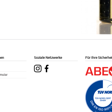
men
Soziale Netzwerke
Für Ihre Sicherhe
rmular