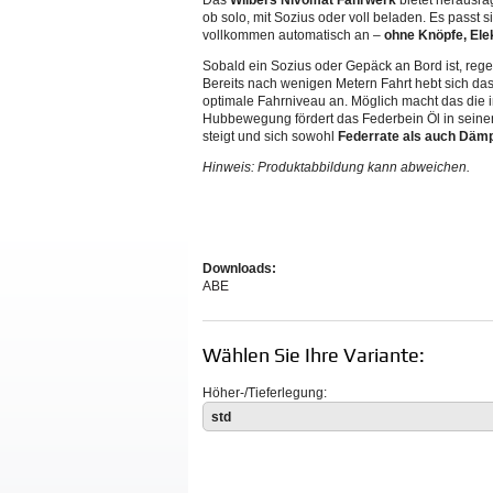
Das
Wilbers Nivomat Fahrwerk
bietet herausra
ob solo, mit Sozius oder voll beladen. Es pass
vollkommen automatisch an –
ohne Knöpfe, Ele
Sobald ein Sozius oder Gepäck an Bord ist, rege
Bereits nach wenigen Metern Fahrt hebt sich da
optimale Fahrniveau an. Möglich macht das die in
Hubbewegung fördert das Federbein Öl in seinen
steigt und sich sowohl
Federrate als auch Däm
Hinweis: Produktabbildung kann abweichen.
Downloads:
ABE
Wählen Sie Ihre Variante:
Höher-/Tieferlegung:
std