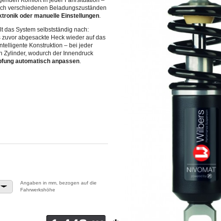
genden Komfort in jeder Fahrsituation –
t sich verschiedenen Beladungszuständen
ktronik oder manuelle Einstellungen
.
lt das System selbstständig nach:
s zuvor abgesackte Heck wieder auf das
telligente Konstruktion – bei jeder
 Zylinder, wodurch der Innendruck
pfung automatisch anpassen
.
Angaben in mm, bezogen auf die
Fahrwerkshöhe