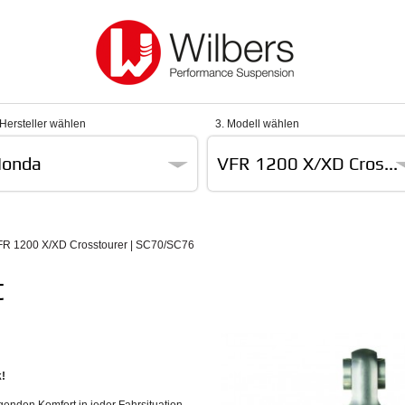
 Hersteller wählen
3. Modell wählen
onda
VFR 1200 X/XD Cros...
FR 1200 X/XD Crosstourer | SC70/SC76
t
!