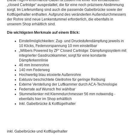
Diese High-Performance-Gabel ist zudem mit einer voll einstellbaren
„closed Cartridge“ ausgestattet, die für eine noch präzisere Abstimmung
sorgt. Im Lieferumfang sind auch die passende Gabelbrücke sowie der
Kotflügelhalter enthalten. Aufgrund des veränderten Außendurchmessers
der Rohre sind neue Lenkerstummel erforderlich, die ebenfalls in
unserem Shop erhältlich sind.
Die wichtigsten Merkmale auf einem Blick:
Einstellmöglichkeiten: Zug- und Druckstufendämpfung jeweils in
10 Klicks, Federvorspannung 10 mm einstellbar
„Wilbers Powered by ZF“ Closed Cartridge: Dämpfungssystem mit
integrierter Gasdruckkammer, sorgt für eine konstante
Dämpferkennlinie
46 mm Innenrohre
140 mm Federweg
Hochwertig blau eloxierte Außenrohre
Exklusiv beschichtete Gleitrohre für geringe Reibung
Externe Verstellung der Luftkammer durch ACA-Technologie
Federrate auf Wunsch frei wählbar
Stummellenker mit Klemmdurchmesser 56 mm notwendig -
ebenfalls hier im Shop erhältlich
Inkl. Gabelbrücke & Kotflügelhalter
inkl. Gabelbrücke und Kotflügelhalter