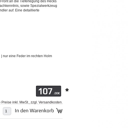
 Front an die Tieferlegung des Hecks
Fachkenntnis, sowie Spezialwerkzeug
ler auf. Eine detaillierte
 | nur eine Feder im rechten Holm
107
*
.00€
le Preise inkl. MwSt., zzgl. Versandkosten.
In den Warenkorb