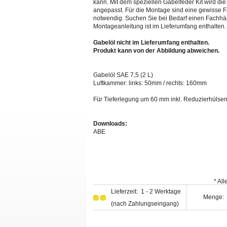
kann. Mit dem speziellen Gabelfeder Kit wird die
angepasst. Für die Montage sind eine gewisse 
notwendig. Suchen Sie bei Bedarf einen Fachhänd
Montageanleitung ist im Lieferumfang enthalten.
Gabelöl nicht im Lieferumfang enthalten.
Produkt kann von der Abbildung abweichen.
Gabelöl SAE 7,5 (2 L)
Luftkammer: links: 50mm / rechts: 160mm
Für Tieferlegung um 60 mm inkl. Reduzierhülsen
Downloads:
ABE
* Al
Lieferzeit: 1 - 2 Werktage
Menge:
(nach Zahlungseingang)