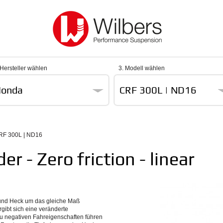
 Hersteller wählen
3. Modell wählen
onda
CRF 300L | ND16
RF 300L | ND16
r - Zero friction - linear
nt und Heck um das gleiche Maß
gibt sich eine veränderte
u negativen Fahreigenschaften führen