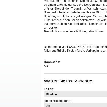
Motorrad mit den besten individuell auf Sie ab
zu einem Erlebnis der Superlative. Genießen Si
erfüllen Sie sich den Traum Ihres Wunschmotorrad
Standardhöhe oder Tieferlegung bis zu 80 mm! I
Beladung und Fahrstil, egal, wie groß Sie sind.
Füße sicher auf den Boden bekommen. Bei Wilbe
zudem verzichten Sie nicht auf die komfortable 
am Lenker.
Produkt kann von der Abbildung abweichen.
Beim Umbau von ESA auf WESA bleibt die Funkti
fallen zusätzliche Kosten für die Verkupplung a
Downloads:
ABE
Wählen Sie Ihre Variante:
Edition:
Blueline
Höher-/Tieferlegung:
-80