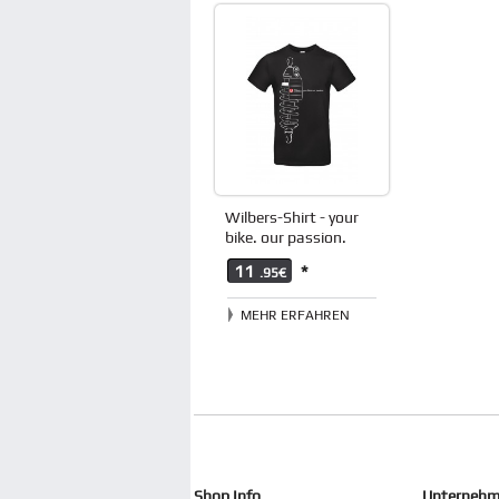
Wilbers-Shirt - your
bike. our passion.
11
*
.95€
MEHR ERFAHREN
Shop Info
Unterneh