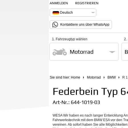
ANMELDEN
REGISTRIEREN
Deutsch
Kontaktiere uns über WhatsApp
1. Fahrzeugtyp wählen
2.
Motorrad
Sie sind hier:
Home
Motorrad
BMW
R 1
Federbein Typ 
Art-Nr.:
644-1019-03
WESA Wir haben es nach langer Entwicklung Anf
Fahrwerkstechnik mit dem BMW ESA vor den Trau
vereinen. Ab sofort haben Sie alle Möglichkeiten