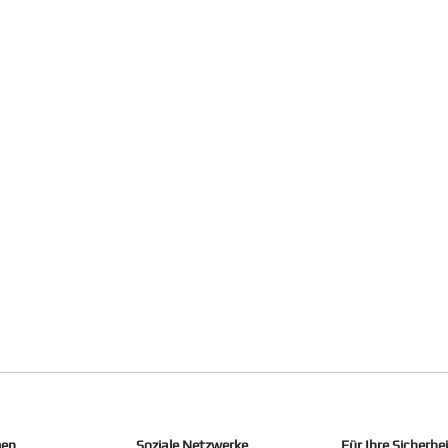
men
Soziale Netzwerke
Für Ihre Sicherhe