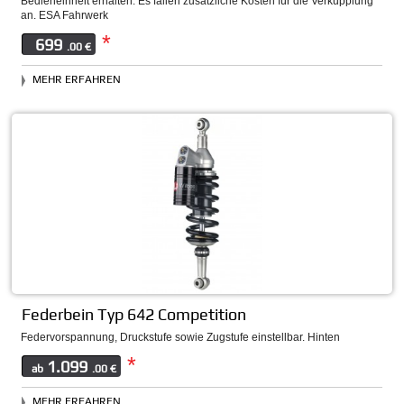
Bedieneinheit erhalten. Es fallen zusätzliche Kosten für die Verkupplung
an. ESA Fahrwerk
*
699
.00 €
MEHR ERFAHREN
Federbein Typ 642 Competition
Federvorspannung, Druckstufe sowie Zugstufe einstellbar. Hinten
*
1.099
ab
.00 €
MEHR ERFAHREN