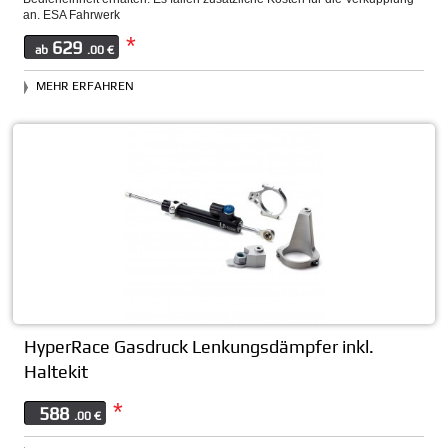
an. ESA Fahrwerk
*
629
ab
.00 €
MEHR ERFAHREN
HyperRace Gasdruck Lenkungsdämpfer inkl.
Haltekit
*
588
.00 €