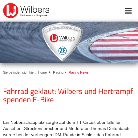
Online-Shop
Inside Wilbers
Produkte
Händler & Servicepartner
Downloads
Werkstatttermin buchen
Sie befinden sich hier:
Home
Racing
Racing News
Start
Fahrrad geklaut: Wilbers und Hertrampf
FAQ
spenden E-Bike
ABE
Downloads
Karriere
Ein Nebenschauplatz sorgte auf dem TT Circuit ebenfalls für
Kontakt
Aufsehen. Streckensprecher und Moderator Thomas Deitenbach
WhatsApp
wurde bei der vorherigen IDM-Runde in Schleiz das Fahrrad
+49 (0) 5921 727170