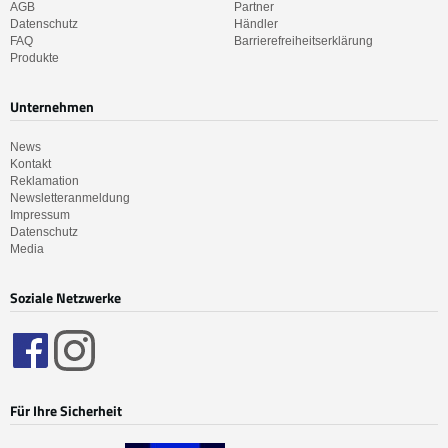
AGB
Partner
Kontakt
Datenschutz
Händler
WhatsApp
FAQ
Barrierefreiheitserklärung
+49 (0) 5921 727170
Produkte
Mo.-Do. 8:00-16:30 Uhr |
Fr. 8:00-14:00 Uhr
Unternehmen
News
Kontakt
Reklamation
Newsletteranmeldung
Impressum
Datenschutz
Media
Soziale Netzwerke
Für Ihre Sicherheit