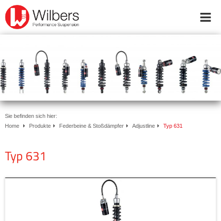
Online-Shop
Inside Wilbers
Produkte
Federbeine & Stoßdämpfer
Adjustline
Typ 630
Typ 631
Sie befinden sich hier:
Typ 632
Home
Produkte
Federbeine & Stoßdämpfer
Adjustline
Typ 631
Typ 633
Typ 640
Typ 631
Typ 641
Typ 642
Typ 643
Ecoline
Wilbers Nivomat