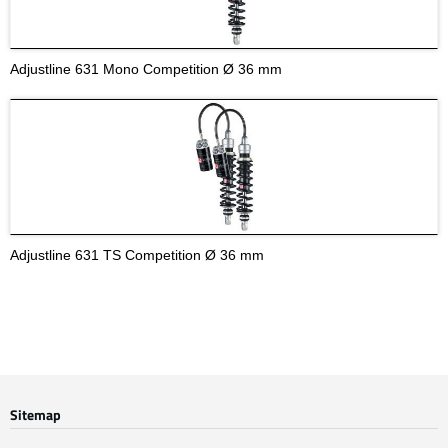
WESA
HAGON
Optionen / Zubehör
Adjustline 631 Mono Competition Ø 36 mm
Gabeln
Fahrwerkszubehör
Carline, Gespanne &
Anderes
Händler & Servicepartner
Adjustline 631 TS Competition Ø 36 mm
Downloads
Werkstatttermin buchen
Start
FAQ
ABE
Downloads
Sitemap
Karriere