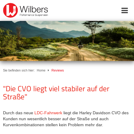
Online-Shop
Inside Wilbers
Products
Dealers & Service Partners
Downloads
Workshop appointment
Sie befinden sich hier:
Home
Reviews
booking
"Die CVO liegt viel stabiler auf der
Start
Straße"
FAQ
ABE
Downloads
Durch das neue
LDC-Fahrwerk
liegt die Harley Davidson CVO des
Kunden nun wesentlich besser auf der Straße und auch
Kontakt
Kurvenkombinationen stellen kein Problem mehr dar.
WhatsApp
+49 (0) 5921 727170