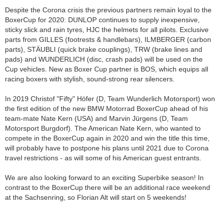
Despite the Corona crisis the previous partners remain loyal to the
BoxerCup for 2020: DUNLOP continues to supply inexpensive,
sticky slick and rain tyres, HJC the helmets for all pilots. Exclusive
parts from GILLES (footrests & handlebars), ILMBERGER (carbon
parts), STÄUBLI (quick brake couplings), TRW (brake lines and
pads) and WUNDERLICH (disc, crash pads) will be used on the
Cup vehicles. New as Boxer Cup partner is BOS, which equips all
racing boxers with stylish, sound-strong rear silencers.
In 2019 Christof "Fifty" Höfer (D, Team Wunderlich Motorsport) won
the first edition of the new BMW Motorrad BoxerCup ahead of his
team-mate Nate Kern (USA) and Marvin Jürgens (D, Team
Motorsport Burgdorf). The American Nate Kern, who wanted to
compete in the BoxerCup again in 2020 and win the title this time,
will probably have to postpone his plans until 2021 due to Corona
travel restrictions - as will some of his American guest entrants.
We are also looking forward to an exciting Superbike season! In
contrast to the BoxerCup there will be an additional race weekend
at the Sachsenring, so Florian Alt will start on 5 weekends!