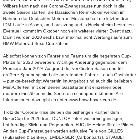
Mo.-Do. 8:00-16:30 Uhr |
Wilbers kann nach der Corona-Zwangspause nun doch in die
Fr. 8:00-14:00 Uhr
zweite Saison starten: die klassischen Renn-Boxer werden im
Rahmen der Deutschen Motorrad-Meisterschaft die letzten drei
IDM-Läufe in Assen, am Lausitzring und in Hockenheim bestreiten.
Eventuell kommt im Oktober noch ein weiterer vierter Event dazu.
Damit würden 2020 sechs bzw. maximal acht Wertungsläufe zum
BMW Motorrad BoxerCup zählen.
Ab sofort können sich Fahrer und Teams um die begehrten Cup-
Plätze für 2020 bewerben. Wichtige Änderung gegenüber dem
Premiere-Jahr 2019: Aufgrund der verkürzten Saison und für
größere Spannung sind alle antretenden Fahrer – auch Gaststarter
– punkte-berechtigt.Weiterhin im Angebot sind auch die beliebten
Miet-Offerten, mit den denen Gaststarter mit einzelnen oder
mehrere Einsätzen in die Serie rein schnuppern können. Alle
Informationen dazu gibt es unter www.bmw-boxer-cup.de.
Trotz der Corona-Krise bleiben die bisherigen Partner dem
BoxerCup für 2020 treu: DUNLOP liefert weiterhin günstigen,
haftfreudige Slick- und Regenreifen, HJC die Helme für alle Piloten.
An den Cup-Fahrzeugen werden exklusive Teile von GILLES
(Fußrasten & Lenker), ILMBERGER (Carbonparts), STÄUBLI